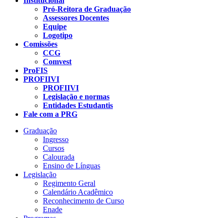
Institucional
Pró-Reitora de Graduação
Assessores Docentes
Equipe
Logotipo
Comissões
CCG
Comvest
ProFIS
PROFIIVI
PROFIIVI
Legislação e normas
Entidades Estudantis
Fale com a PRG
Graduação
Ingresso
Cursos
Calourada
Ensino de Línguas
Legislação
Regimento Geral
Calendário Acadêmico
Reconhecimento de Curso
Enade