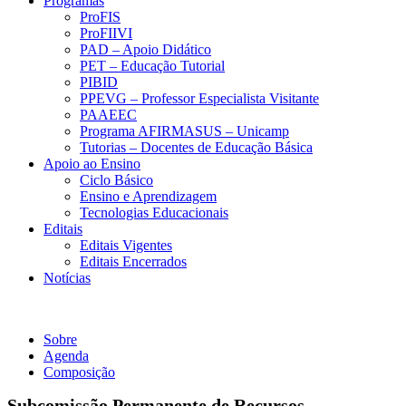
Programas
ProFIS
ProFIIVI
PAD – Apoio Didático
PET – Educação Tutorial
PIBID
PPEVG – Professor Especialista Visitante
PAAEEC
Programa AFIRMASUS – Unicamp
Tutorias – Docentes de Educação Básica
Apoio ao Ensino
Ciclo Básico
Ensino e Aprendizagem
Tecnologias Educacionais
Editais
Editais Vigentes
Editais Encerrados
Notícias
Subcomissão Permanente de Recursos
Sobre
Agenda
Composição
Subcomissão Permanente de Recursos