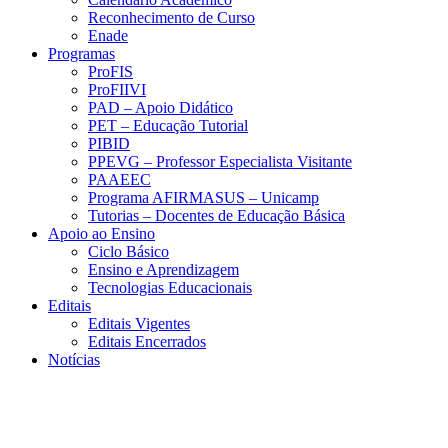
Reconhecimento de Curso
Enade
Programas
ProFIS
ProFIIVI
PAD – Apoio Didático
PET – Educação Tutorial
PIBID
PPEVG – Professor Especialista Visitante
PAAEEC
Programa AFIRMASUS – Unicamp
Tutorias – Docentes de Educação Básica
Apoio ao Ensino
Ciclo Básico
Ensino e Aprendizagem
Tecnologias Educacionais
Editais
Editais Vigentes
Editais Encerrados
Notícias
Menu