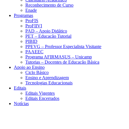
Reconhecimento de Curso
Enade
Programas
ProFIS
ProFIIVI
PAD – Apoio Didático
PET – Educação Tutorial
PIBID
PPEVG – Professor Especialista Visitante
PAAEEC
Programa AFIRMASUS – Unicamp
Tutorias – Docentes de Educação Básica
Apoio ao Ensino
Ciclo Básico
Ensino e Aprendizagem
Tecnologias Educacionais
Editais
Editais Vigentes
Editais Encerrados
Notícias
Menu