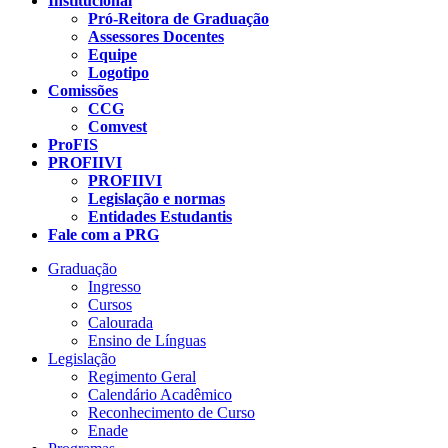
Institucional
Pró-Reitora de Graduação
Assessores Docentes
Equipe
Logotipo
Comissões
CCG
Comvest
ProFIS
PROFIIVI
PROFIIVI
Legislação e normas
Entidades Estudantis
Fale com a PRG
Graduação
Ingresso
Cursos
Calourada
Ensino de Línguas
Legislação
Regimento Geral
Calendário Acadêmico
Reconhecimento de Curso
Enade