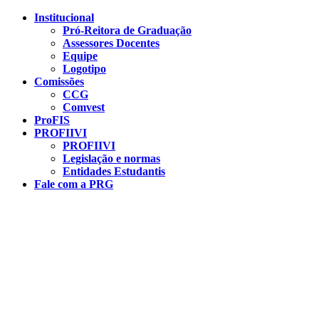
Conteúdo principal
Menu principal
Rodapé
Institucional
Pró-Reitora de Graduação
Assessores Docentes
Equipe
Logotipo
Comissões
CCG
Comvest
ProFIS
PROFIIVI
PROFIIVI
Legislação e normas
Entidades Estudantis
Fale com a PRG
Aumentar fonte
Diminuir fonte