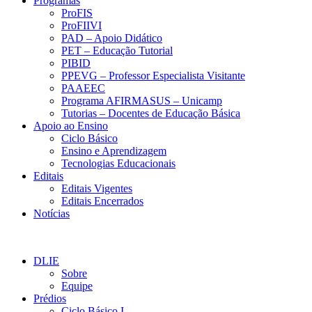
Programas
ProFIS
ProFIIVI
PAD – Apoio Didático
PET – Educação Tutorial
PIBID
PPEVG – Professor Especialista Visitante
PAAEEC
Programa AFIRMASUS – Unicamp
Tutorias – Docentes de Educação Básica
Apoio ao Ensino
Ciclo Básico
Ensino e Aprendizagem
Tecnologias Educacionais
Editais
Editais Vigentes
Editais Encerrados
Notícias
Ciclo Básico
DLIE
Sobre
Equipe
Prédios
Ciclo Básico I