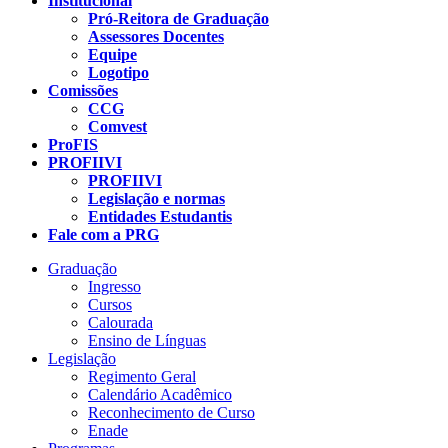
Institucional
Pró-Reitora de Graduação
Assessores Docentes
Equipe
Logotipo
Comissões
CCG
Comvest
ProFIS
PROFIIVI
PROFIIVI
Legislação e normas
Entidades Estudantis
Fale com a PRG
Graduação
Ingresso
Cursos
Calourada
Ensino de Línguas
Legislação
Regimento Geral
Calendário Acadêmico
Reconhecimento de Curso
Enade