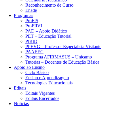
Reconhecimento de Curso
Enade
Programas
ProFIS
ProFIIVI
PAD – Apoio Didático
PET – Educação Tutorial
PIBID
PPEVG – Professor Especialista Visitante
PAAEEC
Programa AFIRMASUS – Unicamp
Tutorias – Docentes de Educação Básica
Apoio ao Ensino
Ciclo Básico
Ensino e Aprendizagem
Tecnologias Educacionais
Editais
Editais Vigentes
Editais Encerrados
Notícias
Menu