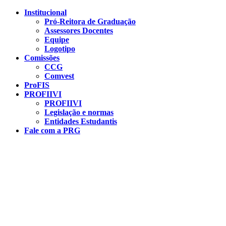
Conteúdo principal
Menu principal
Rodapé
Institucional
Pró-Reitora de Graduação
Assessores Docentes
Equipe
Logotipo
Comissões
CCG
Comvest
ProFIS
PROFIIVI
PROFIIVI
Legislação e normas
Entidades Estudantis
Fale com a PRG
Aumentar fonte
Diminuir fonte