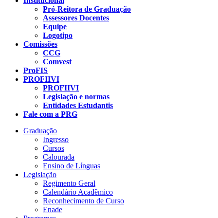
Institucional
Pró-Reitora de Graduação
Assessores Docentes
Equipe
Logotipo
Comissões
CCG
Comvest
ProFIS
PROFIIVI
PROFIIVI
Legislação e normas
Entidades Estudantis
Fale com a PRG
Graduação
Ingresso
Cursos
Calourada
Ensino de Línguas
Legislação
Regimento Geral
Calendário Acadêmico
Reconhecimento de Curso
Enade