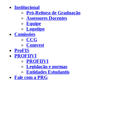
Conteúdo principal
Menu principal
Rodapé
Institucional
Pró-Reitora de Graduação
Assessores Docentes
Equipe
Logotipo
Comissões
CCG
Comvest
ProFIS
PROFIIVI
PROFIIVI
Legislação e normas
Entidades Estudantis
Fale com a PRG
Aumentar fonte
Diminuir fonte