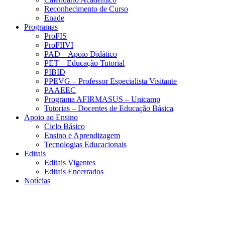
Reconhecimento de Curso
Enade
Programas
ProFIS
ProFIIVI
PAD – Apoio Didático
PET – Educação Tutorial
PIBID
PPEVG – Professor Especialista Visitante
PAAEEC
Programa AFIRMASUS – Unicamp
Tutorias – Docentes de Educação Básica
Apoio ao Ensino
Ciclo Básico
Ensino e Aprendizagem
Tecnologias Educacionais
Editais
Editais Vigentes
Editais Encerrados
Notícias
Menu