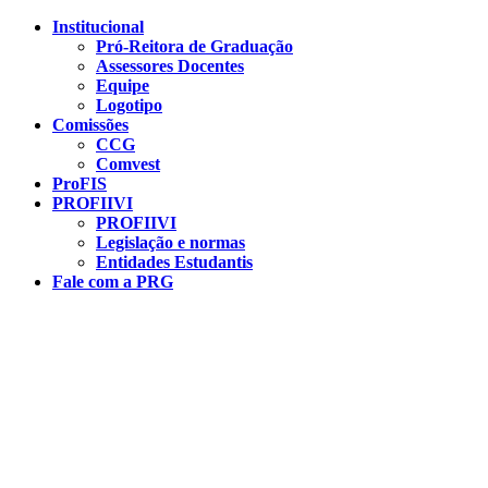
Conteúdo principal
Menu principal
Rodapé
Institucional
Pró-Reitora de Graduação
Assessores Docentes
Equipe
Logotipo
Comissões
CCG
Comvest
ProFIS
PROFIIVI
PROFIIVI
Legislação e normas
Entidades Estudantis
Fale com a PRG
Aumentar fonte
Diminuir fonte