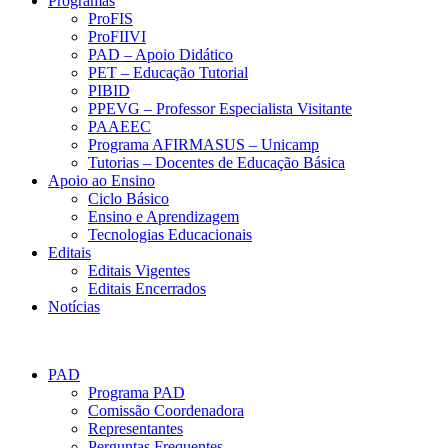
Programas
ProFIS
ProFIIVI
PAD – Apoio Didático
PET – Educação Tutorial
PIBID
PPEVG – Professor Especialista Visitante
PAAEEC
Programa AFIRMASUS – Unicamp
Tutorias – Docentes de Educação Básica
Apoio ao Ensino
Ciclo Básico
Ensino e Aprendizagem
Tecnologias Educacionais
Editais
Editais Vigentes
Editais Encerrados
Notícias
PAD
PAD
Programa PAD
Comissão Coordenadora
Representantes
Perguntas Frequentes