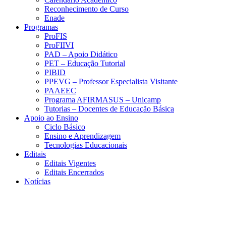
Reconhecimento de Curso
Enade
Programas
ProFIS
ProFIIVI
PAD – Apoio Didático
PET – Educação Tutorial
PIBID
PPEVG – Professor Especialista Visitante
PAAEEC
Programa AFIRMASUS – Unicamp
Tutorias – Docentes de Educação Básica
Apoio ao Ensino
Ciclo Básico
Ensino e Aprendizagem
Tecnologias Educacionais
Editais
Editais Vigentes
Editais Encerrados
Notícias
Menu