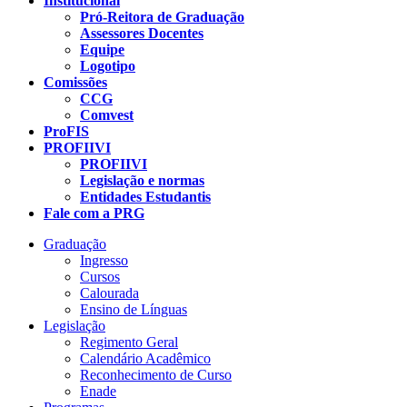
Institucional
Pró-Reitora de Graduação
Assessores Docentes
Equipe
Logotipo
Comissões
CCG
Comvest
ProFIS
PROFIIVI
PROFIIVI
Legislação e normas
Entidades Estudantis
Fale com a PRG
Graduação
Ingresso
Cursos
Calourada
Ensino de Línguas
Legislação
Regimento Geral
Calendário Acadêmico
Reconhecimento de Curso
Enade