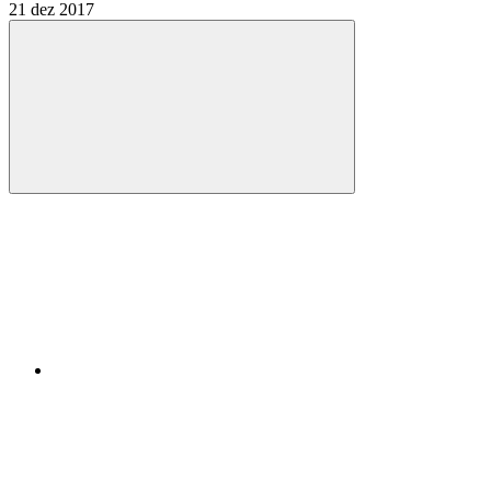
21 dez 2017
Compartilhar
Compartilhar po
Compartilhar n