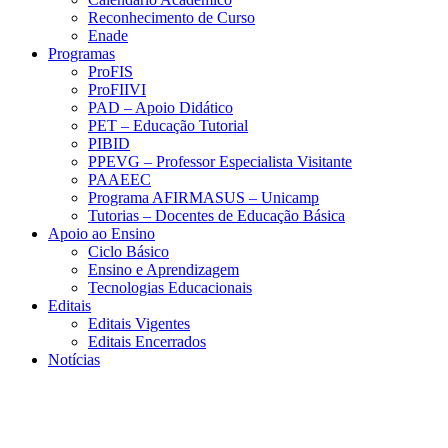
Reconhecimento de Curso
Enade
Programas
ProFIS
ProFIIVI
PAD – Apoio Didático
PET – Educação Tutorial
PIBID
PPEVG – Professor Especialista Visitante
PAAEEC
Programa AFIRMASUS – Unicamp
Tutorias – Docentes de Educação Básica
Apoio ao Ensino
Ciclo Básico
Ensino e Aprendizagem
Tecnologias Educacionais
Editais
Editais Vigentes
Editais Encerrados
Notícias
Menu