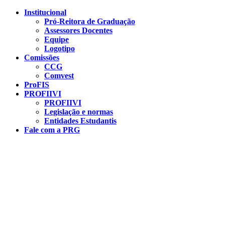
Conteúdo principal
Menu principal
Rodapé
Institucional
Pró-Reitora de Graduação
Assessores Docentes
Equipe
Logotipo
Comissões
CCG
Comvest
ProFIS
PROFIIVI
PROFIIVI
Legislação e normas
Entidades Estudantis
Fale com a PRG
Aumentar fonte
Diminuir fonte