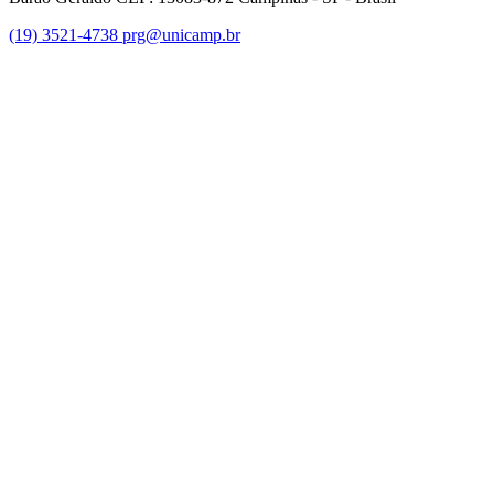
(19) 3521-4738
prg@unicamp.br
Link para o Facebook
Link para o Instagram
Link para o Youtube