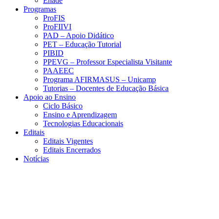
Enade
Programas
ProFIS
ProFIIVI
PAD – Apoio Didático
PET – Educação Tutorial
PIBID
PPEVG – Professor Especialista Visitante
PAAEEC
Programa AFIRMASUS – Unicamp
Tutorias – Docentes de Educação Básica
Apoio ao Ensino
Ciclo Básico
Ensino e Aprendizagem
Tecnologias Educacionais
Editais
Editais Vigentes
Editais Encerrados
Notícias
Menu