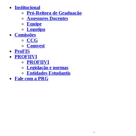
Conteúdo principal
Menu principal
Rodapé
Institucional
Pró-Reitora de Graduação
Assessores Docentes
Equipe
Logotipo
Comissões
CCG
Comvest
ProFIS
PROFIIVI
PROFIIVI
Legislação e normas
Entidades Estudantis
Fale com a PRG
Aumentar fonte