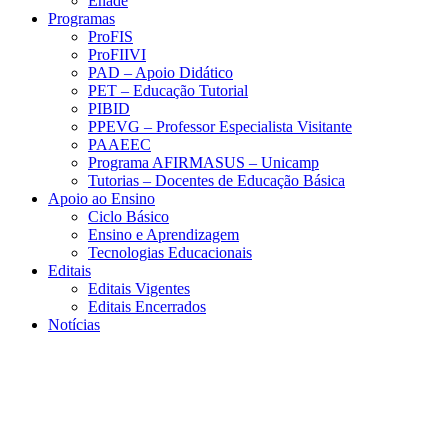
Enade
Programas
ProFIS
ProFIIVI
PAD – Apoio Didático
PET – Educação Tutorial
PIBID
PPEVG – Professor Especialista Visitante
PAAEEC
Programa AFIRMASUS – Unicamp
Tutorias – Docentes de Educação Básica
Apoio ao Ensino
Ciclo Básico
Ensino e Aprendizagem
Tecnologias Educacionais
Editais
Editais Vigentes
Editais Encerrados
Notícias
Menu