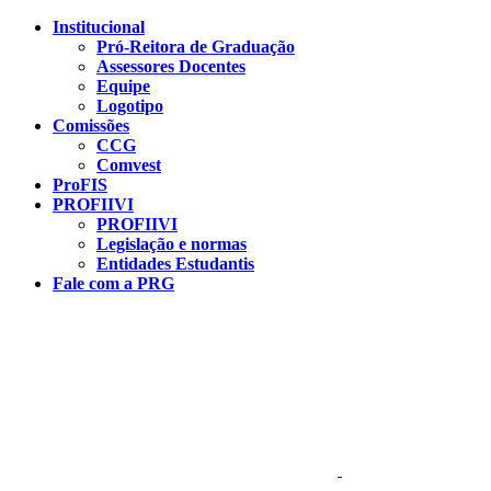
Conteúdo principal
Menu principal
Rodapé
Institucional
Pró-Reitora de Graduação
Assessores Docentes
Equipe
Logotipo
Comissões
CCG
Comvest
ProFIS
PROFIIVI
PROFIIVI
Legislação e normas
Entidades Estudantis
Fale com a PRG
Aumentar fonte