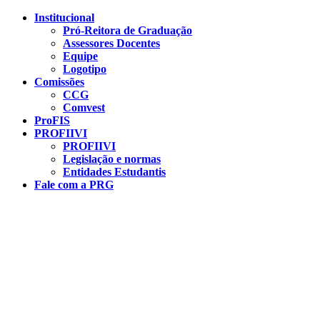
Conteúdo principal
Menu principal
Rodapé
Institucional
Pró-Reitora de Graduação
Assessores Docentes
Equipe
Logotipo
Comissões
CCG
Comvest
ProFIS
PROFIIVI
PROFIIVI
Legislação e normas
Entidades Estudantis
Fale com a PRG
Aumentar fonte
Diminuir fonte