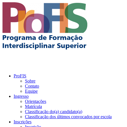
ProFIS
Sobre
Contato
Equipe
Ingresso
Orientações
Matrícula
Classificação do(a) candidato(a)
Classificação dos últimos convocados por escola
Inscrições
Inscrição